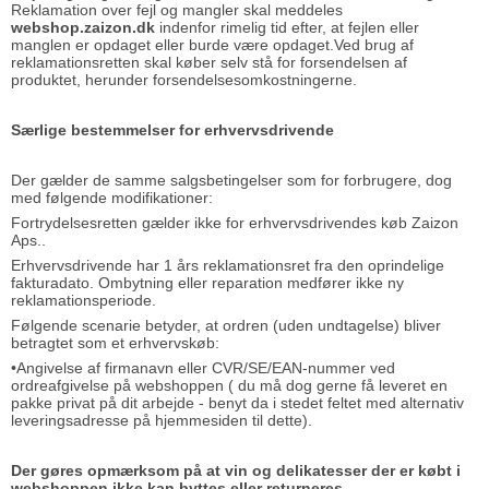
Reklamation over fejl og mangler skal meddeles
webshop.zaizon.dk
indenfor rimelig tid efter, at fejlen eller
manglen er opdaget eller burde være opdaget.Ved brug af
reklamationsretten skal køber selv stå for forsendelsen af
produktet, herunder forsendelsesomkostningerne.
Særlige bestemmelser for erhvervsdrivende
Der gælder de samme salgsbetingelser som for forbrugere, dog
med følgende modifikationer:
Fortrydelsesretten gælder ikke for erhvervsdrivendes køb Zaizon
Aps..
Erhvervsdrivende har 1 års reklamationsret fra den oprindelige
fakturadato. Ombytning eller reparation medfører ikke ny
reklamationsperiode.
Følgende scenarie betyder, at ordren (uden undtagelse) bliver
betragtet som et erhvervskøb:
•Angivelse af firmanavn eller CVR/SE/EAN-nummer ved
ordreafgivelse på webshoppen ( du må dog gerne få leveret en
pakke privat på dit arbejde - benyt da i stedet feltet med alternativ
leveringsadresse på hjemmesiden til dette).
Der gøres opmærksom på at vin og delikatesser der er købt i
webshoppen ikke kan byttes eller returneres.