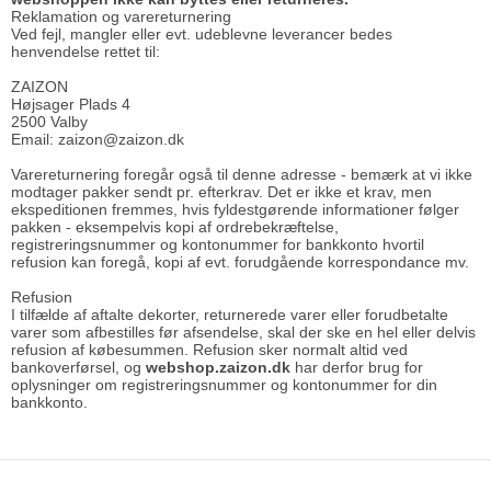
Reklamation og varereturnering
Ved fejl, mangler eller evt. udeblevne leverancer bedes
henvendelse rettet til:
ZAIZON
Højsager Plads 4
2500 Valby
Email: zaizon@zaizon.dk
Varereturnering foregår også til denne adresse - bemærk at vi ikke
modtager pakker sendt pr. efterkrav. Det er ikke et krav, men
ekspeditionen fremmes, hvis fyldestgørende informationer følger
pakken - eksempelvis kopi af ordrebekræftelse,
registreringsnummer og kontonummer for bankkonto hvortil
refusion kan foregå, kopi af evt. forudgående korrespondance mv.
Refusion
I tilfælde af aftalte dekorter, returnerede varer eller forudbetalte
varer som afbestilles før afsendelse, skal der ske en hel eller delvis
refusion af købesummen. Refusion sker normalt altid ved
bankoverførsel, og
webshop.zaizon.dk
har derfor brug for
oplysninger om registreringsnummer og kontonummer for din
bankkonto.