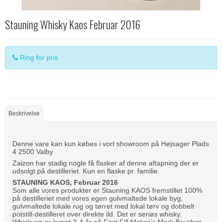
Stauning Whisky Kaos Februar 2016
Ring for pris
Beskrivelse
Denne vare kan kun købes i vort showroom på Højsager Plads
4 2500 Valby
Zaizon har stadig nogle få flasker af denne aftapning der er
udsolgt på destilleriet. Kun en flaske pr. familie.
STAUNING KAOS, Februar 2016
Som alle vores produkter er Stauning KAOS fremstillet 100%
på destilleriet med vores egen gulvmaltede lokale byg,
gulvmaltede lokale rug og tørret med lokal tørv og dobbelt
potstill-destilleret over direkte ild. Det er seriøs whisky.
Whiskyen er lagret 3-4 år på First Fill Maker’s Mark Bourbon